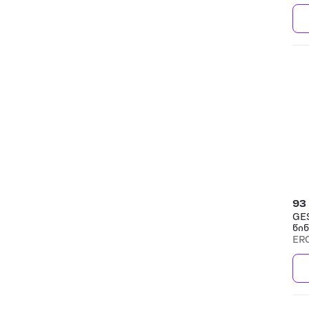
93
GE
წინ
მო
ER