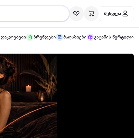
შესვლა
სდაკლებები
ბრენდები
მაღაზიები
გატანის წერტილი