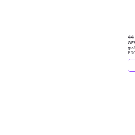
44
GE
და
ER