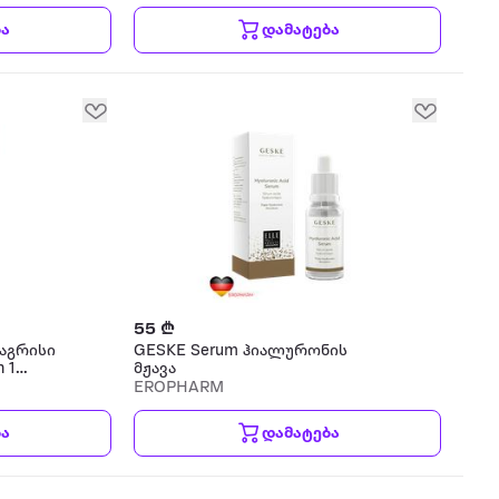
ბა
დამატება
55 ₾
ჯაგრისი
GESKE Serum ჰიალურონის
n 1
მჟავა
უარი
EROPHARM
ბა
დამატება