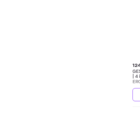
12
GE
| 4 
ER