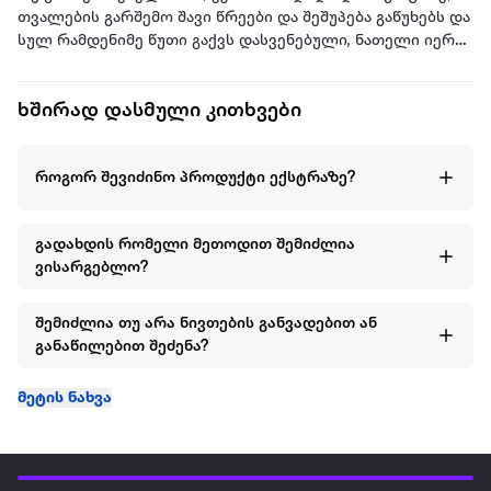
თვალების გარშემო შავი წრეები და შეშუპება გაწუხებს და
სულ რამდენიმე წუთი გაქვს დასვენებული, ნათელი იერის
მისაღებად სწორედ შენთვის შეიქმნა ჭკვიანი თერმო
თვალის ენერჯაიზერი | 6 in 1.
ხშირად დასმული კითხვები
Geske -ს ამ ინოვაციურ ხელსაწყოს შეუძლია დააცხროს
შეშუპება, მოგისხნას სიმშრალის შეგრძნება და
როგორ შევიძინო პროდუქტი ექსტრაზე?
დაღლილობა თვალებიდან.
თერმო თვალის ენერჯაიზერი -დათბობის და
გადახდის რომელი მეთოდით შემიძლია
გაგრილების სისტემის მეშვეობით ეფექტურად ამშვიდებს
ვისარგებლო?
შეშუპებულ კანს, აქრობს დაღლილობას და თვალების
სიმშრალეს, აღიავებს მუქ წრეებსა და ებრძვის წვრილი
ხაზების ფორმირებას.
შემიძლია თუ არა ნივთების განვადებით ან
განაწილებით შეძენა?
მოწყობილობა მნიშვნელოვნად აუმჯობესებს შენი
საყვარელი თვალის კრემის და შრატის შეწოვას კანის
მეტის ნახვა
სიღრმეებში, ეს კი შესაძლებელი გახდა სამი
ტექნოლოგიის იდეალური კომბინაციით:
SmartSonic რეჟიმი – რომელიც მოიცავს 11,000-მდე