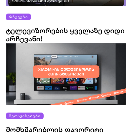
ᲠᲩᲔᲕᲔᲑᲘ
ᲢᲔᲚᲔᲕᲘᲖᲝᲠᲔᲑᲘᲡ ᲧᲕᲔᲚᲐᲖᲔ ᲓᲘᲓᲘ
ᲐᲠᲩᲔᲕᲐᲜᲘ!
ᲨᲔᲗᲐᲕᲐᲖᲔᲑᲔᲑᲘ
ᲛᲝᲛᲮᲛᲐᲠᲔᲑᲚᲘᲡ ᲤᲐᲕᲝᲠᲘᲢᲘ