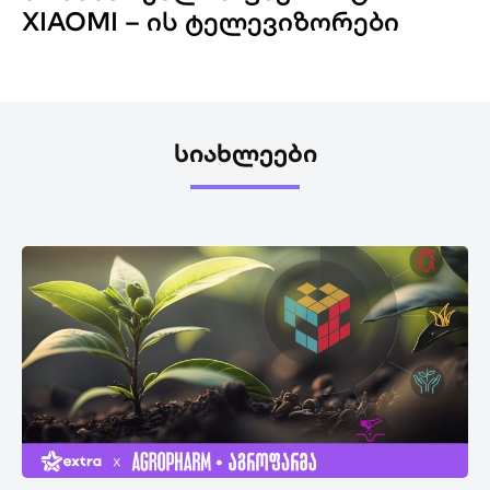
XIAOMI – ᲘᲡ ᲢᲔᲚᲔᲕᲘᲖᲝᲠᲔᲑᲘ
ᲡᲘᲐᲮᲚᲔᲔᲑᲘ