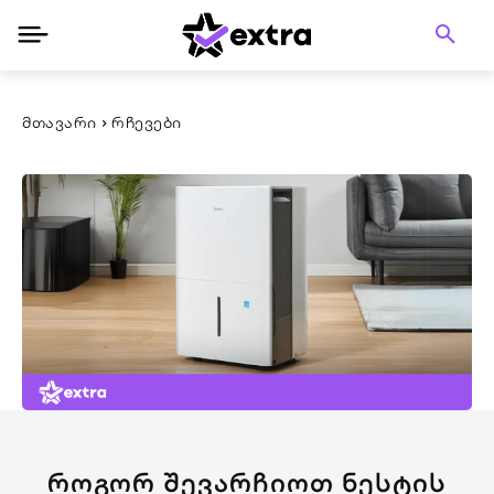
ᲛᲗᲐᲕᲐᲠᲘ
ᲠᲩᲔᲕᲔᲑᲘ
ᲠᲝᲒᲝᲠ ᲨᲔᲕᲐᲠᲩᲘᲝᲗ ᲜᲔᲡᲢᲘᲡ