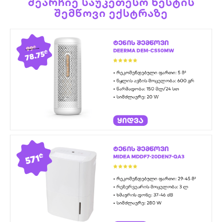
ᲨᲔᲐᲠᲩᲘᲔ ᲡᲐᲣᲙᲔᲗᲔᲡᲝ ᲜᲔᲡᲢᲘᲡ
ᲨᲔᲛᲬᲝᲕᲘ ᲔᲥᲡᲢᲠᲐᲖᲔ