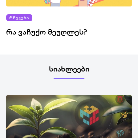
ᲠᲩᲔᲕᲔᲑᲘ
ᲠᲐ ᲕᲐᲩᲣᲥᲝ ᲛᲔᲣᲦᲚᲔᲡ?
ᲡᲘᲐᲮᲚᲔᲔᲑᲘ