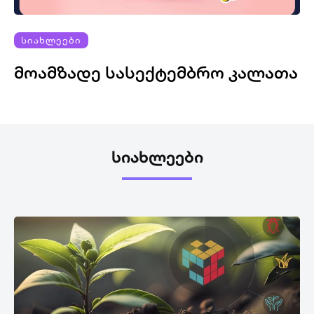
ᲡᲘᲐᲮᲚᲔᲔᲑᲘ
ᲛᲝᲐᲛᲖᲐᲓᲔ ᲡᲐᲡᲔᲥᲢᲔᲛᲑᲠᲝ ᲙᲐᲚᲐᲗᲐ
ᲡᲘᲐᲮᲚᲔᲔᲑᲘ