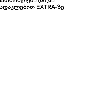
ᲛᲐᲗᲑᲝᲑᲚᲔᲑᲘ ᲓᲘᲓᲘ
ᲡᲓᲐᲙᲚᲔᲑᲘᲗ EXTRA-ᲖᲔ