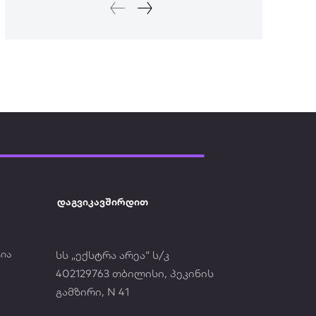
დაგვიკავშირდით
ია
სს „ექსტრა არეა“ ს/კ
402129763 თბილისი, პეკინის
გამზირი, N 41