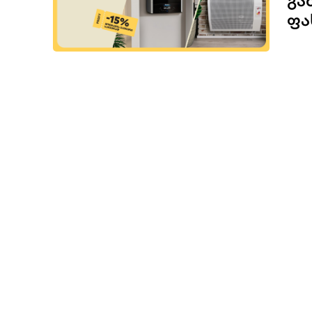
ᲒᲐ
ᲤᲐ