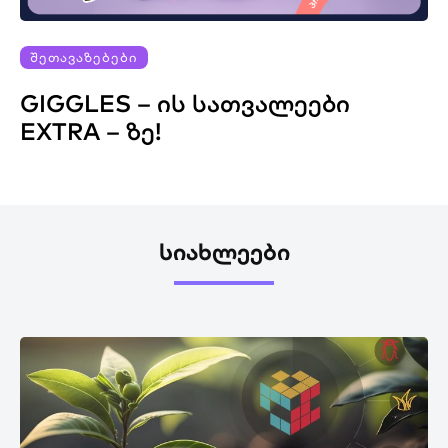
ᲨᲔᲗᲐᲕᲐᲖᲔᲑᲔᲑᲘ
GIGGLES – ᲘᲡ ᲡᲐᲗᲕᲐᲚᲔᲔᲑᲘ
EXTRA – ᲖᲔ!
ᲡᲘᲐᲮᲚᲔᲔᲑᲘ