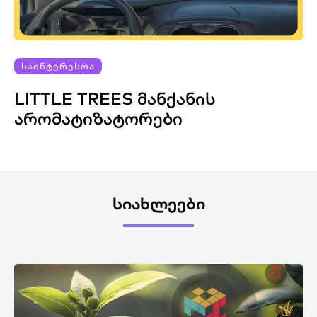
ᲡᲐᲘᲜᲢᲔᲠᲔᲡᲝᲐ
LITTLE TREES ᲛᲐᲜᲥᲐᲜᲘᲡ
ᲐᲠᲝᲛᲐᲢᲘᲖᲐᲢᲝᲠᲔᲑᲘ
ᲡᲘᲐᲮᲚᲔᲔᲑᲘ