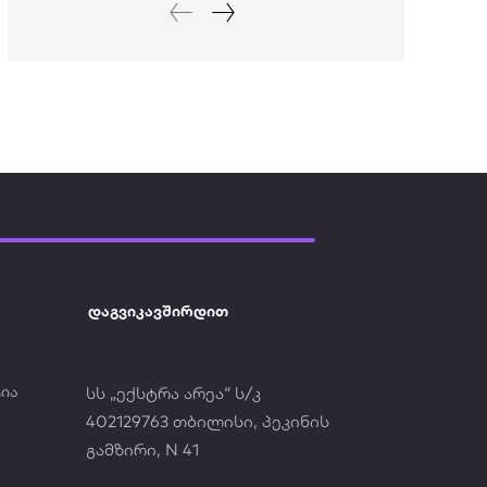
დაგვიკავშირდით
ია
სს „ექსტრა არეა“ ს/კ
402129763 თბილისი, პეკინის
გამზირი, N 41