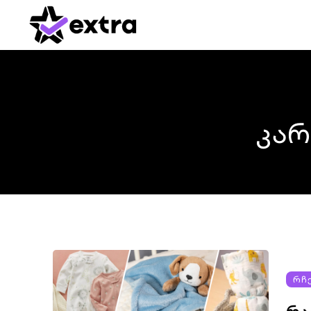
კარ
ᲠᲩ