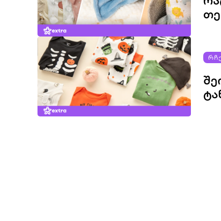
ᲠᲐ
ᲗᲔ
ᲠᲩ
ᲨᲔ
ᲢᲐ