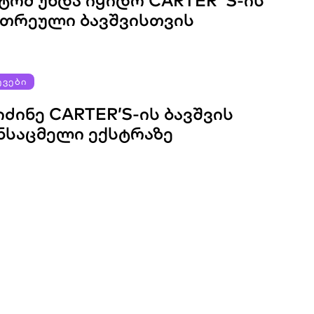
ᲢᲝᲛ ᲣᲜᲓᲐ ᲘᲧᲘᲓᲝ CARTER`S-ᲘᲡ
ᲗᲠᲔᲣᲚᲘ ᲑᲐᲕᲨᲕᲘᲡᲗᲕᲘᲡ
ᲔᲕᲔᲑᲘ
ᲘᲫᲘᲜᲔ CARTER’S-ᲘᲡ ᲑᲐᲕᲨᲕᲘᲡ
ᲜᲡᲐᲪᲛᲔᲚᲘ ᲔᲥᲡᲢᲠᲐᲖᲔ