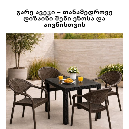
ᲒᲐᲠᲔ ᲐᲕᲔᲯᲘ – ᲗᲐᲜᲐᲛᲔᲓᲠᲝᲕᲔ
ᲓᲘᲖᲐᲘᲜᲘ ᲨᲔᲜᲘ ᲔᲖᲝᲡᲐ ᲓᲐ
ᲐᲘᲕᲜᲘᲡᲗᲕᲘᲡ