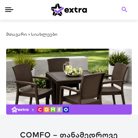
ᲛᲗᲐᲕᲐᲠᲘ
ᲡᲘᲐᲮᲚᲔᲔᲑᲘ
COMFO – ᲗᲐᲜᲐᲛᲔᲓᲠᲝᲕᲔ