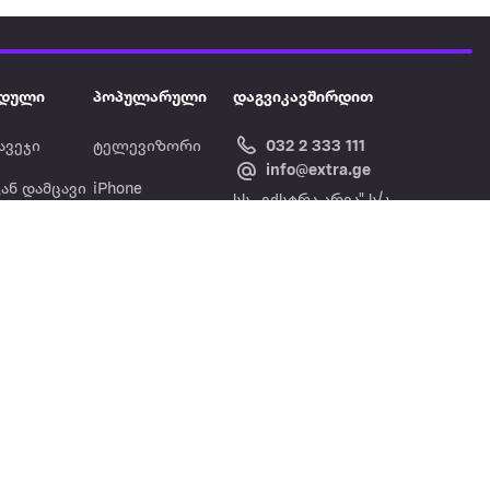
დული
პოპულარული
დაგვიკავშირდით
ავეჯი
ტელევიზორი
032 2 333 111
info@extra.ge
ან დამცავი
iPhone
სს „ექსტრა არეა" ს/კ
402129763 თბილისი, პეკინის
ასული აუზი
ლეპტოპები
გამზირი, N 41
ქტრო
პლანშეტები
ერი
მაცივარი
ონის ფენი
სარეცხი
მანქანა
გრილი
აეროგრილები
 იკეა
ყავის აპარატი