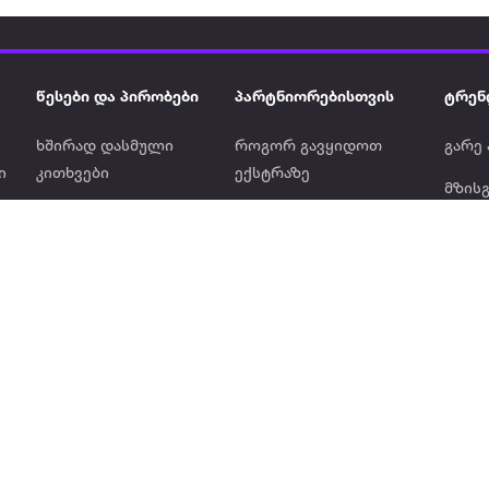
წესები და პირობები
პარტნიორებისთვის
ტრენ
ხშირად დასმული
როგორ გავყიდოთ
გარე 
ი
კითხვები
ექსტრაზე
მზისგ
ვერიფიკაცია
ზოგადი პირობები
კარკ
წესები და პირობები
ელე
კონფიდენციალურობა
სკუტ
დაის
Ninja
აერო
Ikea •