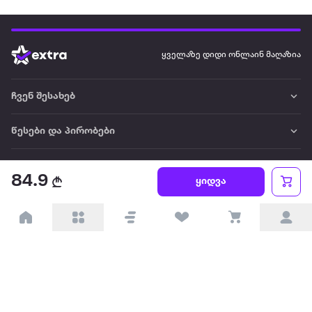
ფერი: სუფთა თეთრი (Alabaster White) — ფერი, რომელიც
ხაზს უსვამს სკულპტურის ყოველ დეტალს და ქმნის
სისუფთავის განცდას.
ყველაზე დიდი ონლაინ მაღაზია
დანიშნულება: საუკეთესო არჩევანი წიგნის
თაროებისთვის, სამუშაო მაგიდისთვის ან
ჩვენ შესახებ
კონსოლისთვის.
წესები და პირობები
პარტნიორებისთვის
84.9
ყიდვა
ტრენდული
პოპულარული
დაგვიკავშირდით
Available on the
Get it on