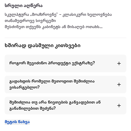
სრული აღწერა
სკულპტურა „მოაზროვნე“ – კლასიკური ხელოვნება
თანამედროვე სივრცეში
შესძინეთ თქვენს კაბინეტს ან მისაღებ ოთახს
ინტელექტუალური შარმი და აკადემიური სტილი.
ხშირად დასმული კითხვები
ეს ფიგურა წარმოადგენს ადამიანის შინაგანი ძიებისა და
ფიქრის განსახიერებას. მისი დახვეწილი, თეთრი პრიალა
ზედაპირი კლასიკურ ფორმას თანამედროვე ელფერს
როგორ შევიძინო პროდუქტი ექსტრაზე?
სძენს, რაც საშუალებას გაძლევთ ნივთი ნებისმიერი
სტილის ინტერიერში — იქნება ეს მკაცრი ოფისი თუ
მინიმალისტური ბინა — ჰარმონიულად მოათავსოთ.
გადახდის რომელი მეთოდით შემიძლია
ვისარგებლო?
პროდუქტის მახასიათებლები:
დიზაინი: ლეგენდარული როდენისეული სილუეტი, სადაც
ხაზგასმულია ანატომიური სიზუსტე და ემოციური
შემიძლია თუ არა ნივთების განვადებით ან
დაძაბულობა.
განაწილებით შეძენა?
მასალა: მაღალი ხარისხის ფისოვანი მასალა, რომელიც
მეტის ნახვა
გამოირჩევა , პრიალა ფაქტურით.