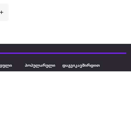
დული
პოპულარული
დაგვიკავშირდით
ავეჯი
ტელევიზორი
032 2 333 111
info@extra.ge
ან დამცავი
iPhone
სს „ექსტრა არეა" ს/კ
402129763 თბილისი, პეკინის
ასული აუზი
ლეპტოპები
გამზირი, N 41
ქტრო
პლანშეტები
ერი
მაცივარი