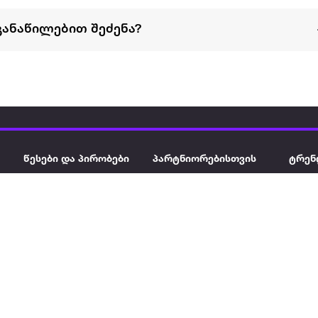
განაწილებით შეძენა?
წესები და პირობები
პარტნიორებისთვის
ტრენ
ხშირად დასმული
როგორ გავყიდოთ
გარე 
ი
კითხვები
ექსტრაზე
მზისგ
ვერიფიკაცია
ზოგადი პირობები
კარკ
წესები და პირობები
ელე
კონფიდენციალურობა
სკუტ