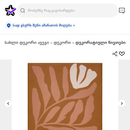
სად გსურს შენი ამანათის მიღება
სახლი დეკორი ავეჯი
დეკორი
დეკორატიული ნივთები