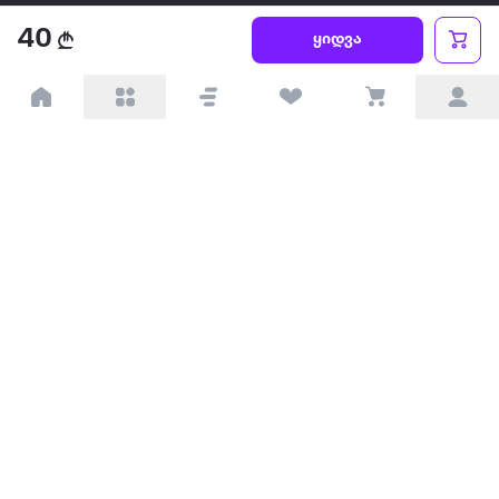
40
წესები და პირობები
ყიდვა
პარტნიორებისთვის
ტრენდული
პოპულარული
დაგვიკავშირდით
Available on the
Get it on
Appstore
Google Play
© 2026 Extra.ge ყველა უფლება დაცულია