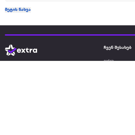
მეტის ნახვა
ჩვენ შესახებ
extra
ყველაზე დიდი ონლაინ მაღაზია
მარკეტფლეის
extra market
extra ბიზნესი
ბლოგი
საიტის რუკა