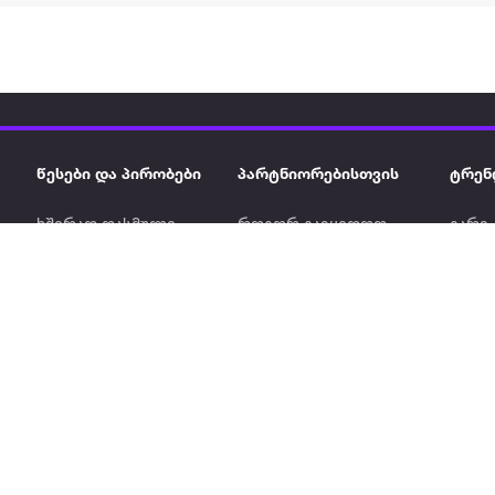
წესები და პირობები
პარტნიორებისთვის
ტრენ
ხშირად დასმული
როგორ გავყიდოთ
გარე 
ი
კითხვები
ექსტრაზე
მზისგ
ვერიფიკაცია
ზოგადი პირობები
კარკ
წესები და პირობები
ელე
კონფიდენციალურობა
სკუტ
დაის
Ninja