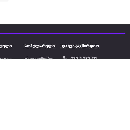
დული
პოპულარული
დაგვიკავშირდით
ავეჯი
ტელევიზორი
032 2 333 111
info@extra.ge
ან დამცავი
iPhone
სს „ექსტრა არეა" ს/კ
402129763 თბილისი, პეკინის
ასული აუზი
ლეპტოპები
გამზირი, N 41
ქტრო
პლანშეტები
ერი
მაცივარი
ონის ფენი
სარეცხი
მანქანა