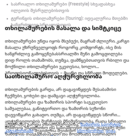
სასრიალო თხილამურები (Freestyle) სხვადასხვა
ილეთის შესრულებისთვის
ტურინგის თხილამურები (Touring): იდეალურია მთებში
ხანგრძლივი სრიალისთვის
თხილამურების მასალა და სიმტკიცე
თხილამურები უნდა იყოს მსუბუქი, მაგრამ ძლიერი. კარგი
მასალა უზრუნველყოფს როგორც კომფორტს, ისე მის
ხანგრძლივ გამოყენებასსრიალში შენი გამოცდილება
დიდ როლს თამაშობს, თუმცა, დამწყებთათვის რბილი და
მოქნილი თხილამურები უკეთესია, ხოლო
პროფესიონალებისთვის – მყარი და სწრაფი მოდელები.
სათხილამურო აღჭურვილობა
თხილამურების გარდა, არ დაგავიწყდეს შესაბამისი
ჩექმები, ჯოხები და დამცავი აღჭურვილობა.
თხილამურები და ზამთრის სპორტი საუკეთესო
საშუალებაა, განიტვირთო და ზამთრის სეზონი
დაუვიწყარი გახადო. თუმცა, არ დაგავიწყდეს სწორი
აღჭურვილობის შერჩევის მნიშვნელობა, რათა სრიალი
ექსტრაზე გარდა თხილამურებისა,
ზამთრის სპორტის
შენთვის უსაფრთხო და სასიამოვნო იყოს. დაგეგმე შენი
კატეგორიაში
შეგიძლია შეიძინო
სნოუბორდი
,
ციგა
,
ზამთრის თავგადასავალი და მოემზადე სასრიალო