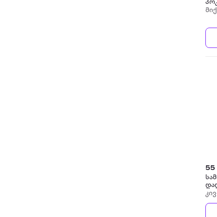
პოკ
მიქ
55
სამ
და
კი