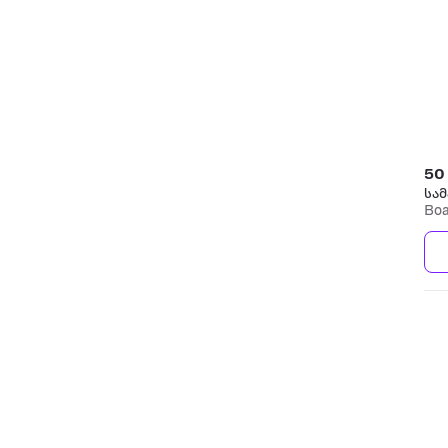
50
სამ
Boa
თა