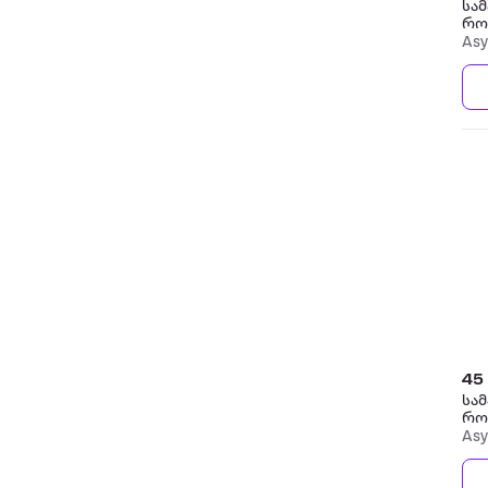
სამ
რო
ვუ
Asy
45
სამ
რო
Asy