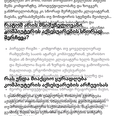
დეტალები არ არის, ისინი პირდაპირ გავლენას ახდენს
შენს კომფორტზე, პროდუქტიულობაზე და ზოგჯერ,
ჯანმრთელობაზეც კი. სწორად შერჩეულმა კლავიატურამ,
მაუსმა, ყურსასმენებმა თუ მონიტორის სტენდმა შეიძლება
ყოველდღიური მუშაობა ბევრად სასიამოვნო და
რატომ არის მნიშვნელოვანი
ეფექტური გახადოს. ამიტომ მნიშვნელოვანია, აქცენტი
კომპიუტერის აქსესუარების სწორად
მხოლოდ ფასზე არ გააკეთო და დეტალებს ყურადღებით
შერჩევა?
დააკვირდე.
პირველ რიგში - კომფორტი. თუ ყოველდღიურად
რამდენიმე საათს ატარებ კომპიუტერთან, უხარისხო
მაუსი ან მოუხერხებელი კლავიატურა ხელს შეგიშლის
და შესაძლოა მაჯის ან ზურგის ტკივილიც გამოიწვიოს.
მაგალითად, ერგონომიული აქსესუარები
მნიშვნელოვნად ამცირებს დატვირთვას ხელზე და
რას უნდა მიაქციო ყურადღება
მხრებზე.
კომპიუტერის აქსესუარების არჩევისას
მეორე პროდუქტიულობაა. სწრაფი რეაგირების მაუსი,
მექანიკური კლავიატურა ან მაღალი ხარისხის
1. დანიშნულება: ჯერ დაფიქრდი, რისთვის გჭირდება
ყურსასმენები მუშაობას და თამაშსაც უფრო ეფექტურს
აქსესუარი: ოფისისთვის, სწავლისთვის, გეიმინგისთვის
გახდის. განსაკუთრებით თუ გეიმერი ხარ ან დიზაინსა
თუ პროფესიონალური საქმიანობისთვის. მაგალითად,
და მონტაჟზე მუშაობ, ტექნიკური მახასიათებლები
გეიმინგ მაუსს სხვა სენსორი და რეაგირების სიჩქარე