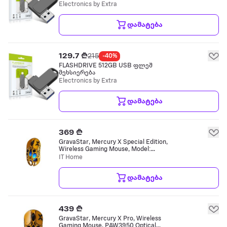
Electronics by Extra
დამატება
129.7 ₾
215
-40%
FLASHDRIVE 512GB USB ფლეშ
მეხსიერება
Electronics by Extra
დამატება
369 ₾
GravaStar, Mercury X Special Edition,
Wireless Gaming Mouse, Model:
GS_X_YLW, Battle-Worn Yellow, Optical
IT Home
Sensor (DPI N/A), USB-C Charging
მაუსი
დამატება
439 ₾
GravaStar, Mercury X Pro, Wireless
Gaming Mouse, PAW3950 Optical