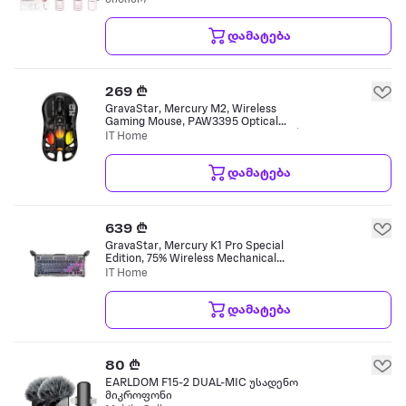
დამატება
269 ₾
GravaStar, Mercury M2, Wireless
Gaming Mouse, PAW3395 Optical
Sensor, Up to 26000 DPI, Bluetooth /
IT Home
2.4GHz Wireless / USB-C, 1000Hz
Polling Rat მაუსი
დამატება
639 ₾
GravaStar, Mercury K1 Pro Special
Edition, 75% Wireless Mechanical
Gaming Keyboard, GravaStar × Kailh
IT Home
Speedy Mint Linear Switches, Blueto
კლავიატურა
დამატება
80 ₾
EARLDOM F15-2 DUAL-MIC უსადენო
მიკროფონი