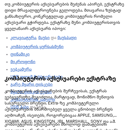
თუ კომპიუტერის აქსესუარების შეძენას აპირებ, ექსტრაზე
დიდი მრავალფეროვნება გელოდება. მთავარია ზუსტად
განსაზღვრო, კონკრეტულად კომპიუტერის რომელი
აქსესუარი გჭირდება. ექსტრაზე შენი კომპიუტერისთვის
ყველანაირ აქსესუარს იპოვი:
კლავიატურა
,
მაუსი
და
მაუსპადი
კომპიუტერის ყურსასმენი
დინამიკი
მიკროფონი
ვებკამერა
USB ფლეშ მეხსიერებები
კომპიუტერის აქსესუარები ექსტრაზე
გარე მყარი დისკები
კომპიუტერის აქსესუარების შერჩევისას, ექსტრას
მყარი დისკის ქეისი
ვებგვერდზე შეგიძლია, მარტივად, მონიშნო შენთვის
კომპიუტერის კაბელი
სასურველი ბრენდი. Extra-ზე კომპიუტერული
USB ჰაბი
და სხვა.
აქსესუარების მწარმოებელ ყველა ცნობილ ბრენდს
აღმოაჩენ, ისეთებს, როგორებიცაა APPLE, SAMSUNG,
XIOAMI, ASUS, KINGSTON, JBL, MARSHALL, SONY და ა.შ.
კომპიუტერის აქსესუარები მხოლოდ დამატებითი