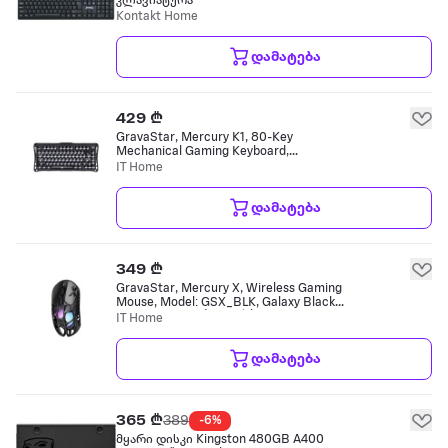
კლავიატურა
Kontakt Home
დამატება
429 ₾
GravaStar, Mercury K1, 80-Key
Mechanical Gaming Keyboard,
GravaStar × Kailh Cherry Pink Linear
IT Home
Switches, Bluetooth / Wireless / USB-C,
RG კლავიატურა
დამატება
349 ₾
GravaStar, Mercury X, Wireless Gaming
Mouse, Model: GSX_BLK, Galaxy Black,
Optical Sensor (DPI N/A), USB-C
IT Home
Charging, 2.4G Wireless, Lightweigh
მაუსი
დამატება
365 ₾
389
-6%
მყარი დისკი Kingston 480GB A400