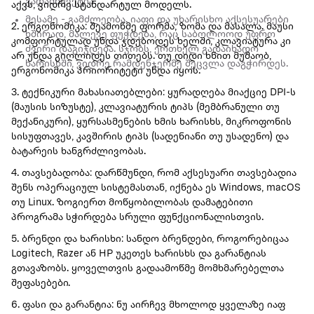
გადამწყვეტია.
აქვს, ვიდრე სტანდარტულ მოდელს.
მესამე - გამძლეობა. იაფი და უხარისხო აქსესუარები
2. ერგონომიკა: შეამოწმე ფორმა, ზომა და მასალა. მაუსი
ხშირად, მალევე ფუჭდება, რაც საბოლოოდ უფრო
კომფორტულად უნდა ჯდებოდეს ხელში, კლავიატურა კი
ძვირი დაგიჯდება. სჯობს, ერთხელ გადაიხადო
არ უნდა გიღლიდეს თითებს. თუ დიდი ხნით მუშაობ,
ხარისხში, ვიდრე რამდენჯერმე შეცვლა დაგჭირდეს.
ერგონომიკა პრიორიტეტი უნდა იყოს.
3. ტექნიკური მახასიათებლები: ყურადღება მიაქციე DPI-ს
(მაუსის სიზუსტე), კლავიატურის ტიპს (მემბრანული თუ
მექანიკური), ყურსასმენების ხმის ხარისხს, მიკროფონის
სისუფთავეს, კავშირის ტიპს (სადენიანი თუ უსადენო) და
ბატარეის ხანგრძლივობას.
4. თავსებადობა: დარწმუნდი, რომ აქსესუარი თავსებადია
შენს ოპერაციულ სისტემასთან, იქნება ეს Windows, macOS
თუ Linux. ზოგიერთ მოწყობილობას დამატებითი
პროგრამა სჭირდება სრული ფუნქციონალისთვის.
5. ბრენდი და ხარისხი: სანდო ბრენდები, როგორებიცაა
Logitech, Razer ან HP უკეთეს ხარისხს და გარანტიას
გთავაზობს. ყოველთვის გადაამოწმე მომხმარებელთა
შეფასებები.
6. ფასი და გარანტია: ნუ აირჩევ მხოლოდ ყველაზე იაფ