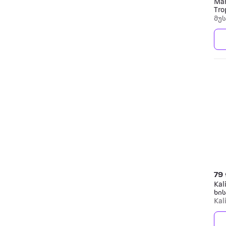
Mah
Tro
And
მუ
79
Kal
ხი
Kal