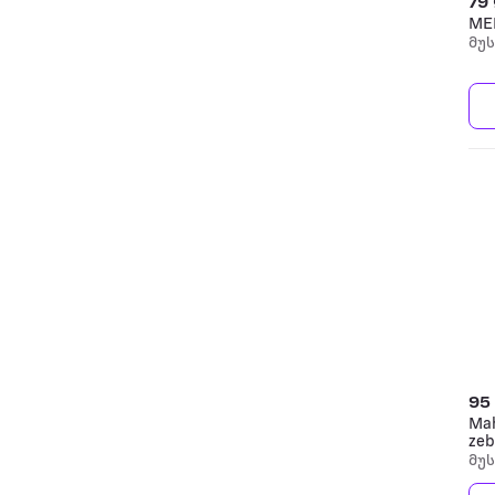
79
ME
მუ
95
Mah
zeb
მუ