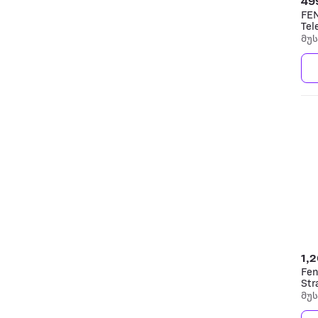
49
FEN
Tel
გი
მუ
1,
Fen
Str
Fin
მუ
Bl