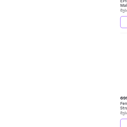
EPI
Ma
მუ
69
Fen
Str
ელ
მუ