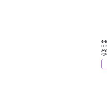
64
FE
გი
მუ