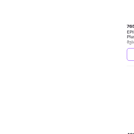
76
EPI
Plu
გი
მუ