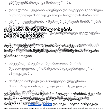
ენერგიის მართვა და მობილურობა.
ასრულებს.
დაცულობა - ჭკვიანი კამერები და საკეტები გეხმარება,
იყო მშვიდად მაშინაც კი, როცა სახლიდან შორს ხარ.
ენერგოეფექტურობა - შეძლებ ენერგიის მოხმარების
მართვას და დაზოგვას.
ჭკვიანი მოწყობილობების
დისტანციური წვდომა - გააკონტროლებ ყველაფერს
უპირატესობები
შენი სმარტფონიდან.
მომავლის ტექნოლოგია - შენს სივრცეს გადააქცევს
თუ ჯერ კიდევ ფიქრობ, ღირს თუ არა ჭკვიანი
თანამედროვე, ეფექტიან და მოქნილ სისტემად.
მოწყობილობის შეძენა, გაითვალისწინე მისი მთავარი
უპირატესობები:
ინტეგრაცია: ბევრ მოწყობილობას შორის
შესაძლებელია ერთმანეთთან დაკავშირება ერთ
აპლიკაციაში.
მარტივი მონტაჟი და გამოყენება: უმეტესობა
მოწყობილობის ადვილად დამონტაჟდება და
მარტივად იმართება.
ექსტრაზე შეგიძლია შეიძინო მაღალი ხარისხის ჭკვიანი
პერსონალიზაცია: შეარჩიე შენს საჭიროებაზე
მოწყობილობები ისეტი სანდო ბრენდებისგან,
მორგებული ფუნქციები.
როგოებიცაა:
EcoFlow
,
Moes
და სხვა. საიტზე მარტივად