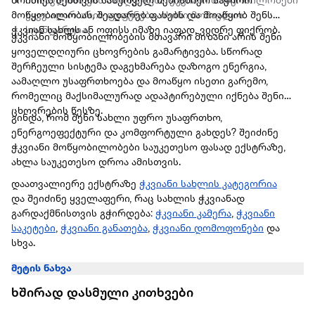
მოიძიებ შენთვის სასურველ ნებისმიერ საჭირო
მომავლისთვის მზადყოფნა: ჭკვიანი მოწყობილობები
მოწყობილობას, შეადარებ ფასებს და მოაწყობ შენს
უკვე აღარ არის ფუფუნება, ისინი მომავლის
ჭკვიან სახლს ან ოფისს იმაზე იაფად, ვიდრე ფიქრობ.
სტანდარტია.
ჭკვიანი მოწყობილობების მთავარი მიზანი არის შენი
ყოველდღიური ცხოვრების გამარტივება. სწორად
შერჩეული სისტემა დაგეხმარება დაზოგო ენერგია,
აამაღლო უსაფრთხოება და მოაწყო ისეთი გარემო,
რომელიც მაქსიმალურად ადაპტირებული იქნება შენი
ცხოვრების წესზე.
გინდა, რომ შენი სახლი უფრო უსაფრთხო,
ენერგოეფექტური და კომფორტული გახდეს? შეიძინე
ჭკვიანი მოწყობილობები საუკეთესო ფასად ექსტრაზე,
ახლა საუკეთესო დროა ამისთვის.
დაათვალიერე ექსტრაზე
ჭკვიანი სახლის კატეგორია
და შეიძინე ყველაფერი, რაც სახლის ჭკვიანად
გარდაქმნისთვის გჭირდება:
ჭკვიანი კამერა
,
ჭკვიანი
საკეტები
,
ჭკვიანი განათება
,
ჭკვიანი დომოფონები
და
სხვა.
მეტის ნახვა
ხშირად დასმული კითხვები