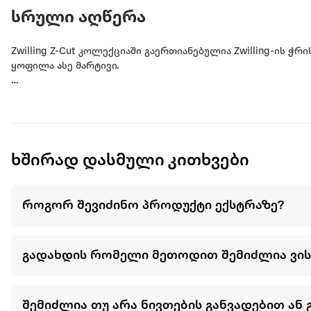
სრული აღწერა
Zwilling Z-Cut კოლექციაში გაერთიანებულია Zwilling-ის
ყოფილა ასე მარტივი.
ამ სახეხში ჩაქსოვილია ჭრასთან დაკავშირებული მთელი 
ადგილს დაიკავებს ნებისმიერ სამზარეულოში.
სახეხი 4 განსხვავებულ ნაპრალებიანი გვერდით ერთნაირა
ასევე თხელ ნაჭრებად დაჭრისთვის. საშუალებას გაძლევთ 
და სხვა. წარმოდგენილია სპეციალური სათავსოთი, სადაც 
ხშირად დასმული კითხვები
აგარიდებთ. აქვს არასრიალა ძირი უსაფრთხო გამოყენები
პროცესს.
სპეციალური Z-დიზაინის მჭრელი პირი ორივე მიმართულები
როგორ შევიძინო პროდუქტი ექსტრაზე?
მზადებას უზრუნველყოფს. პირი დამზადებულია მაღალი ხა
დიდი ხნის განმავლობაში რჩება ისეთივე ბასრი, როგორც 
გადახდის რომელი მეთოდით შემიძლია ვი
შემიძლია თუ არა ნივთების განვადებით ან 