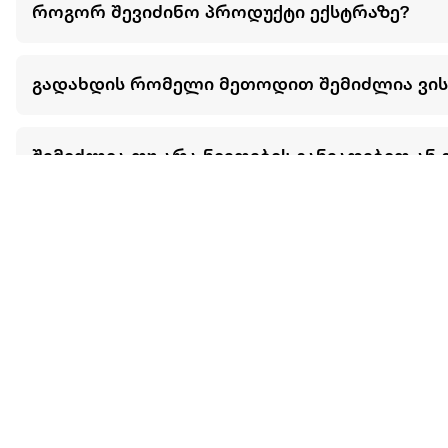
როგორ შევიძინო პროდუქტი ექსტრაზე?
გადახდის რომელი მეთოდით შემიძლია ვი
შემიძლია თუ არა ნივთების განვადებით ან 
მეტის ნახვა
ჩვენ შესახებ
extra
ყველაზე დიდი ონლაინ მაღაზია
მარკეტფლეის