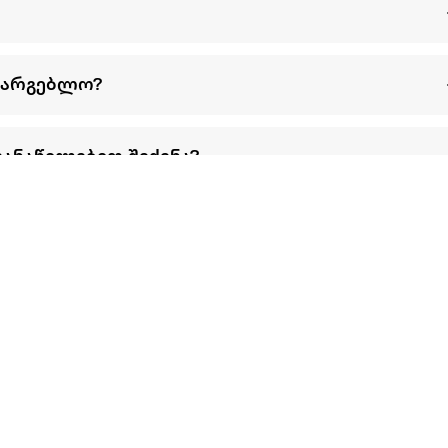
სარგებლო?
განაწილებით შეძენა?
წესები და პირობები
პარტნიორებისთვის
ტრენ
ხშირად დასმული
როგორ გავყიდოთ
გარე 
ი
კითხვები
ექსტრაზე
მზისგ