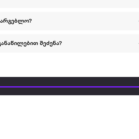
სარგებლო?
განაწილებით შეძენა?
წესები და პირობები
პარტნიორებისთვის
ტრენ
ხშირად დასმული
როგორ გავყიდოთ
გარე 
ი
კითხვები
ექსტრაზე
მზისგ
ვერიფიკაცია
ზოგადი პირობები
კარკ