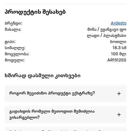
პროდუქტის სახელი: Ardesto Oil and Vinegar Sprayer
პროდუქტის შესახებ
Gemini, 100 ml
გარანტია: 1 month
ბრენდი:
Ardesto
სერვისი: ERC Office
მასალა:
მინა / უჟანგავი ფო
ლადი / პლასტმასი
ტიპი:
ბოთლი
სიმაღლე:
18.3 სმ
მოცულობა:
100 მლ
მოდელი:
AR1512SS
ხშირად დასმული კითხვები
როგორ შევიძინო პროდუქტი ექსტრაზე?
გადახდის რომელი მეთოდით შემიძლია
ვისარგებლო?