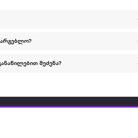
სარგებლო?
განაწილებით შეძენა?
წესები და პირობები
პარტნიორებისთვის
ტრენ
ხშირად დასმული
როგორ გავყიდოთ
გარე 