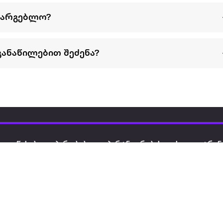
სარგებლო?
განაწილებით შეძენა?
წესები და პირობები
პარტნიორებისთვის
ტრენ
ხშირად დასმული
როგორ გავყიდოთ
გარე 
ი
კითხვები
ექსტრაზე
მზისგ
ვერიფიკაცია
ზოგადი პირობები
კარკ
წესები და პირობები