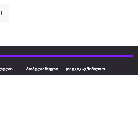
დული
პოპულარული
დაგვიკავშირდით
ავეჯი
ტელევიზორი
032 2 333 111
info@extra.ge
ან დამცავი
iPhone
სს „ექსტრა არეა" ს/კ
402129763 თბილისი, პეკინის
ასული აუზი
ლეპტოპები
გამზირი, N 41
ქტრო
პლანშეტები
ერი
მაცივარი