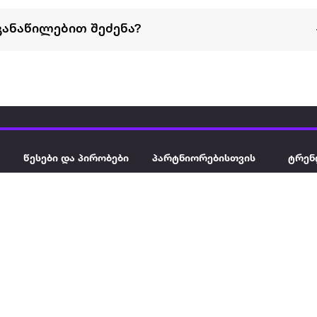
განაწილებით შეძენა?
წესები და პირობები
პარტნიორებისთვის
ტრენ
ხშირად დასმული
როგორ გავყიდოთ
გარე 
ი
კითხვები
ექსტრაზე
მზისგ
ვერიფიკაცია
ზოგადი პირობები
კარკ
წესები და პირობები
ელე
კონფიდენციალურობა
სკუტ