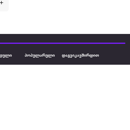
დული
პოპულარული
დაგვიკავშირდით
ავეჯი
ტელევიზორი
032 2 333 111
info@extra.ge
ან დამცავი
iPhone
სს „ექსტრა არეა" ს/კ
402129763 თბილისი, პეკინის
ასული აუზი
ლეპტოპები
გამზირი, N 41
ქტრო
პლანშეტები
ერი
მაცივარი
ონის ფენი
სარეცხი