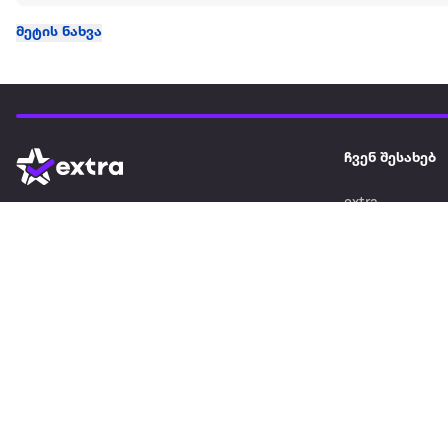
მეტის ნახვა
ჩვენ შესახებ
extra
ყველაზე დიდი ონლაინ მაღაზია
მარკეტფლეის
extra market
extra ბიზნესი
ბლოგი
საიტის რუკა