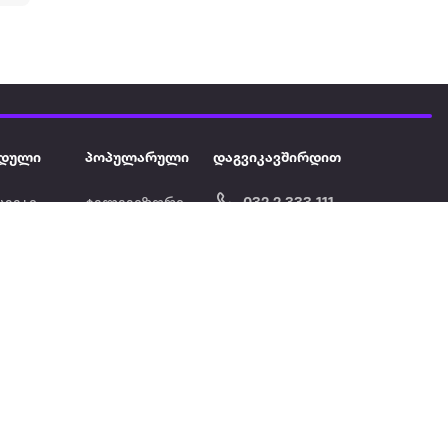
დული
პოპულარული
დაგვიკავშირდით
ავეჯი
ტელევიზორი
032 2 333 111
info@extra.ge
ან დამცავი
iPhone
სს „ექსტრა არეა" ს/კ
402129763 თბილისი, პეკინის
ასული აუზი
ლეპტოპები
გამზირი, N 41
ქტრო
პლანშეტები
ერი
მაცივარი
ონის ფენი
სარეცხი
მანქანა