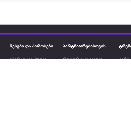
წესები და პირობები
პარტნიორებისთვის
ტრენ
ხშირად დასმული
როგორ გავყიდოთ
გარე 
ი
კითხვები
ექსტრაზე
მზისგ
ვერიფიკაცია
ზოგადი პირობები
კარკ
წესები და პირობები
ელე
კონფიდენციალურობა
სკუტ
დაის
Ninja