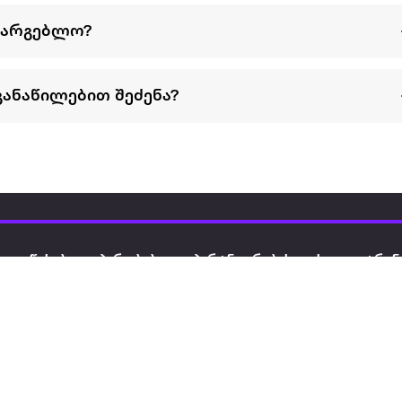
სარგებლო?
განაწილებით შეძენა?
წესები და პირობები
პარტნიორებისთვის
ტრენ
ხშირად დასმული
როგორ გავყიდოთ
გარე 
ი
კითხვები
ექსტრაზე
მზისგ
ვერიფიკაცია
ზოგადი პირობები
კარკ
წესები და პირობები