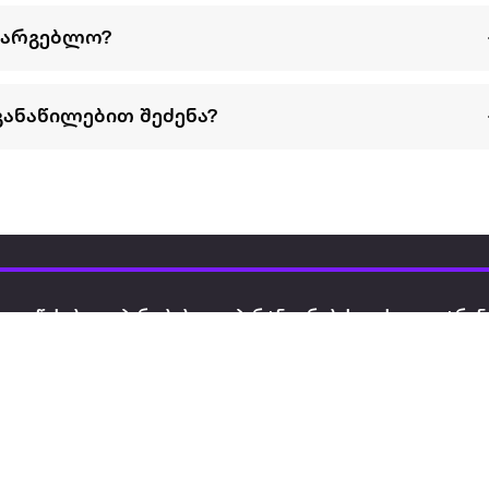
სარგებლო?
განაწილებით შეძენა?
წესები და პირობები
პარტნიორებისთვის
ტრენ
ხშირად დასმული
როგორ გავყიდოთ
გარე 
ი
კითხვები
ექსტრაზე
მზისგ
ვერიფიკაცია
ზოგადი პირობები
კარკ
წესები და პირობები