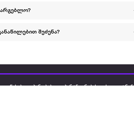
სარგებლო?
განაწილებით შეძენა?
წესები და პირობები
პარტნიორებისთვის
ტრენ
ხშირად დასმული
როგორ გავყიდოთ
გარე 
ი
კითხვები
ექსტრაზე
მზისგ
ვერიფიკაცია
ზოგადი პირობები
კარკ
წესები და პირობები