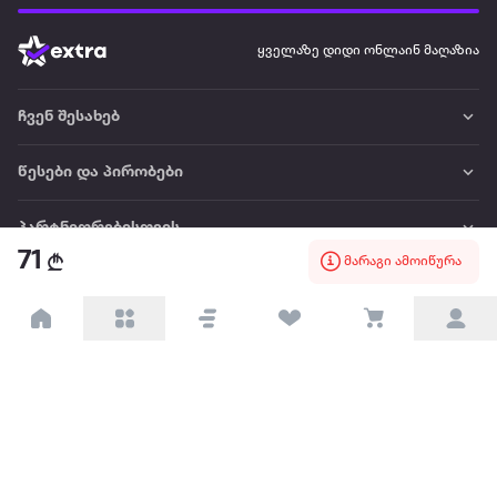
ყველაზე დიდი ონლაინ მაღაზია
ჩვენ შესახებ
წესები და პირობები
პარტნიორებისთვის
71
მარაგი ამოიწურა
ტრენდული
პოპულარული
დაგვიკავშირდით
Available on the
Get it on
Appstore
Google Play