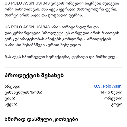
US POLO ASSN US1843 გოგოს ორეული ნაკრები შედგება
ორი ნაწილისგან. მას აქვს ფერადი მონოტონური ფერი.
შორტი არის სადა და ცოცხალი ფერის.
US POLO ASSN US1843 არის ორიგინალური და
ლიცენზირებული პროდუქტი. ეს ორეული არის მათთვის,
ვინც უპირატესობას ანიჭებს კომფორტს. პროდუქტის
ხარისხი შესამჩნევია ერთი შეხედვით.
მას აქვს სპორტული სტრუქტურა, ფერადი და მიმზიდველი
გარეგნობა.
პროდუქტის შესახებ
თავისი მარტივი და ელეგანტური გარეგნობით იგი არის
ერთ-ერთი იდეალური პროდუქტი ბიჭებისთვის. მათი
ბრენდი:
U.S. Polo Assn.
გამოყენება შესაძლებელია ცალ-ცალკე და
ტანსაცმლის ზომა:
14-15 წელი
შესაძლებელია სხვადასხვა კომბინაციების შექმნა.
ტიპი:
ორეული
სქესი:
გოგო
დამზადებულია თანამედროვე დიზაინით, გამოიყენება
გაზაფხულისა და ზაფხულის სეზონზე. ცხელ დღეებში არ
იწვევს ოფლიანობას, არ აღიზიანებს კანს. ქსოვილი არ
ხშირად დასმული კითხვები
ხუნდება და არ იცვლის ფერს.