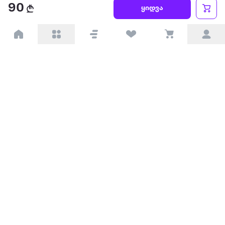
წესები და პირობები
90
ყიდვა
პარტნიორებისთვის
ტრენდული
პოპულარული
დაგვიკავშირდით
Available on the
Get it on
Appstore
Google Play
© 2026 Extra.ge ყველა უფლება დაცულია