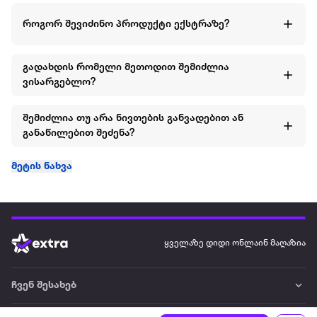
ეს ორეული ყოველთვის ენდომება ბიჭებს ჰქონდეთ
როგორ შევიძინო პროდუქტი ექსტრაზე?
კარადაში და ისიამოვნონ მოხმარების დროს.
შემადგენლობა: ზედა: 100% ბამბა ქვედა: 100% ბამბა
გადახდის რომელი მეთოდით შემიძლია
ვისარგებლო?
სეზონი: გაზაფხული-ზაფხული
შემიძლია თუ არა ნივთების განვადებით ან
სქესი: გოგო
განაწილებით შეძენა?
ბრენდი: US POLO ASSN
მეტის ნახვა
ყველაზე დიდი ონლაინ მაღაზია
ჩვენ შესახებ