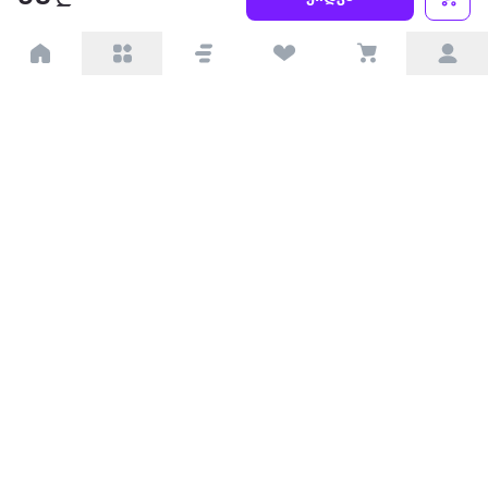
პარტნიორებისთვის
ტრენდული
პოპულარული
დაგვიკავშირდით
Available on the
Get it on
Appstore
Google Play
© 2026 Extra.ge ყველა უფლება დაცულია