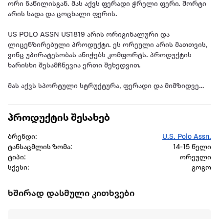
ორი ნაწილისგან. მას აქვს ფერადი ჭრელი ფერი. შორტი
არის სადა და ცოცხალი ფერის.
US POLO ASSN US1819 არის ორიგინალური და
ლიცენზირებული პროდუქტი. ეს ორეული არის მათთვის,
ვინც უპირატესობას ანიჭებს კომფორტს. პროდუქტის
ხარისხი შესამჩნევია ერთი შეხედვით.
მას აქვს სპორტული სტრუქტურა, ფერადი და მიმზიდველი
გარეგნობა.
პროდუქტის შესახებ
თავისი მარტივი და ელეგანტური გარეგნობით იგი არის
ერთ-ერთი იდეალური პროდუქტი ბიჭებისთვის. მათი
ბრენდი:
U.S. Polo Assn.
გამოყენება შესაძლებელია ცალ-ცალკე და
ტანსაცმლის ზომა:
14-15 წელი
შესაძლებელია სხვადასხვა კომბინაციების შექმნა.
ტიპი:
ორეული
სქესი:
გოგო
დამზადებულია თანამედროვე დიზაინით, გამოიყენება
გაზაფხულისა და ზაფხულის სეზონზე. ცხელ დღეებში არ
იწვევს ოფლიანობას, არ აღიზიანებს კანს. ქსოვილი არ
ხშირად დასმული კითხვები
ხუნდება და არ იცვლის ფერს.