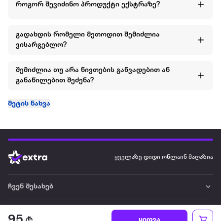
ეს ორეული ყოველთვის ენდომება ბიჭებს ჰქონდეთ
როგორ შევიძინო პროდუქტი ექსტრაზე?
კარადაში და ისიამოვნონ მოხმარების დროს.
შემადგენლობა: ზედა: 100% ბამბა ქვედა: 100% ბამბა
გადახდის რომელი მეთოდით შემიძლია
ვისარგებლო?
სეზონი: გაზაფხული-ზაფხული
შემიძლია თუ არა ნივთების განვადებით ან
სქესი: გოგო
განაწილებით შეძენა?
ბრენდი: US POLO ASSN
მეტის ნახვა
ყველაზე დიდი ონლაინ მაღაზია
ჩვენ შესახებ
წესები და პირობები
95
ყიდვა