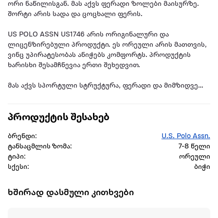
ორი ნაწილისგან. მას აქვს ფერადი ზოლები მაისურზე.
შორტი არის სადა და ცოცხალი ფერის.
US POLO ASSN US1746 არის ორიგინალური და
ლიცენზირებული პროდუქტი. ეს ორეული არის მათთვის,
ვინც უპირატესობას ანიჭებს კომფორტს. პროდუქტის
ხარისხი შესამჩნევია ერთი შეხედვით.
მას აქვს სპორტული სტრუქტურა, ფერადი და მიმზიდველი
გარეგნობა.
პროდუქტის შესახებ
თავისი მარტივი და ელეგანტური გარეგნობით იგი არის
ერთ-ერთი იდეალური პროდუქტი ბიჭებისთვის. მათი
ბრენდი:
U.S. Polo Assn.
გამოყენება შესაძლებელია ცალ-ცალკე და
ტანსაცმლის ზომა:
7-8 წელი
შესაძლებელია სხვადასხვა კომბინაციების შექმნა.
ტიპი:
ორეული
სქესი:
ბიჭი
დამზადებულია თანამედროვე დიზაინით, გამოიყენება
გაზაფხულისა და ზაფხულის სეზონზე. ცხელ დღეებში არ
იწვევს ოფლიანობას, არ აღიზიანებს კანს. ქსოვილი არ
ხშირად დასმული კითხვები
ხუნდება და არ იცვლის ფერს.