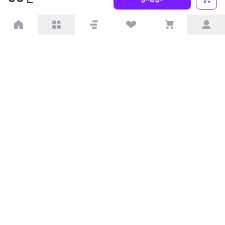
პარტნიორებისთვის
ტრენდული
პოპულარული
დაგვიკავშირდით
Available on the
Get it on
Appstore
Google Play
© 2026 Extra.ge ყველა უფლება დაცულია