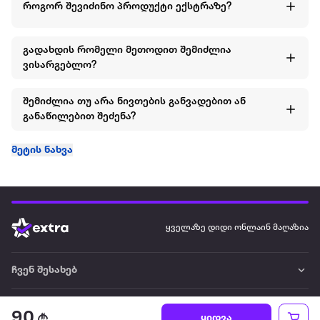
ეს ორეული ყოველთვის ენდომება ბიჭებს ჰქონდეთ
როგორ შევიძინო პროდუქტი ექსტრაზე?
კარადაში და ისიამოვნონ მოხმარების დროს.
შემადგენლობა: ზედა: 100% ბამბა ქვედა: 100% ბამბა
გადახდის რომელი მეთოდით შემიძლია
ვისარგებლო?
სეზონი: გაზაფხული-ზაფხული
შემიძლია თუ არა ნივთების განვადებით ან
სქესი: ბიჭი
განაწილებით შეძენა?
ბრენდი: US POLO ASSN
მეტის ნახვა
ყველაზე დიდი ონლაინ მაღაზია
ჩვენ შესახებ
წესები და პირობები
90
ყიდვა