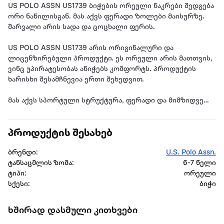
US POLO ASSN US1739 ბიჭების ორეული ნაკრები შედგება
ორი ნაწილისგან. მას აქვს ფერადი ზოლები მაისურზე.
შარვალი არის სადა და ცოცხალი ფერის.
US POLO ASSN US1739 არის ორიგინალური და
ლიცენზირებული პროდუქტი. ეს ორეული არის მათთვის,
ვინც უპირატესობას ანიჭებს კომფორტს. პროდუქტის
ხარისხი შესამჩნევია ერთი შეხედვით.
მას აქვს სპორტული სტრუქტურა, ფერადი და მიმზიდველი
გარეგნობა.
პროდუქტის შესახებ
თავისი მარტივი და ელეგანტური გარეგნობით იგი არის
ერთ-ერთი იდეალური პროდუქტი ბიჭებისთვის. მათი
ბრენდი:
U.S. Polo Assn.
გამოყენება შესაძლებელია ცალ-ცალკე და
ტანსაცმლის ზომა:
6-7 წელი
შესაძლებელია სხვადასხვა კომბინაციების შექმნა.
ტიპი:
ორეული
სქესი:
ბიჭი
დამზადებულია თანამედროვე დიზაინით, გამოიყენება
გაზაფხულისა და ზაფხულის სეზონზე. ცხელ დღეებში არ
იწვევს ოფლიანობას, არ აღიზიანებს კანს. ქსოვილი არ
ხშირად დასმული კითხვები
ხუნდება და არ იცვლის ფერს.