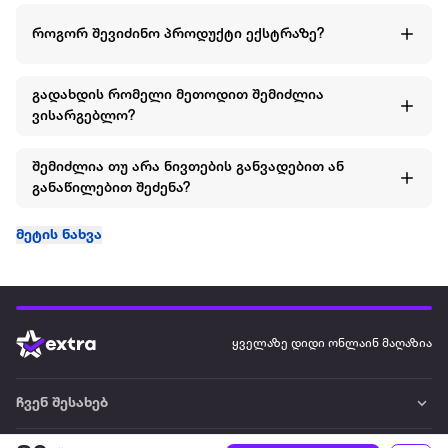
ეს ორეული ყოველთვის ენდომება ბიჭებს ჰქონდეთ
როგორ შევიძინო პროდუქტი ექსტრაზე?
კარადაში და ისიამოვნონ მოხმარების დროს.
შემადგენლობა: ზედა: 100% ბამბა ქვედა: 100% ბამბა
გადახდის რომელი მეთოდით შემიძლია
ვისარგებლო?
სეზონი: გაზაფხული-ზაფხული
შემიძლია თუ არა ნივთების განვადებით ან
სქესი: ბიჭი
განაწილებით შეძენა?
ბრენდი: US POLO ASSN
მეტის ნახვა
ყველაზე დიდი ონლაინ მაღაზია
ჩვენ შესახებ