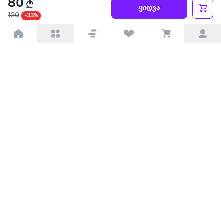
80
წესები და პირობები
ყიდვა
120
-33%
პარტნიორებისთვის
ტრენდული
პოპულარული
დაგვიკავშირდით
Available on the
Get it on
Appstore
Google Play
© 2026 Extra.ge ყველა უფლება დაცულია