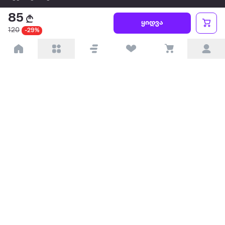
85
წესები და პირობები
ყიდვა
120
-29%
პარტნიორებისთვის
ტრენდული
პოპულარული
დაგვიკავშირდით
Available on the
Get it on
Appstore
Google Play
© 2026 Extra.ge ყველა უფლება დაცულია