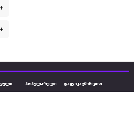
დული
პოპულარული
დაგვიკავშირდით
ავეჯი
ტელევიზორი
032 2 333 111
info@extra.ge
ან დამცავი
iPhone
სს „ექსტრა არეა" ს/კ
402129763 თბილისი, პეკინის
ასული აუზი
ლეპტოპები
გამზირი, N 41
ქტრო
პლანშეტები