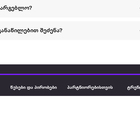
სარგებლო?
განაწილებით შეძენა?
წესები და პირობები
პარტნიორებისთვის
ტრენ
ხშირად დასმული
როგორ გავყიდოთ
გარე 
ი
კითხვები
ექსტრაზე
მზისგ
ვერიფიკაცია
ზოგადი პირობები
კარკ
წესები და პირობები
ელე