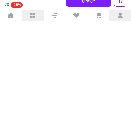
ყიდვა
70
-29%
პარტნიორებისთვის
ტრენდული
პოპულარული
დაგვიკავშირდით
Available on the
Get it on
Appstore
Google Play
© 2026 Extra.ge ყველა უფლება დაცულია