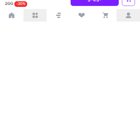
200
-30%
პარტნიორებისთვის
ტრენდული
პოპულარული
დაგვიკავშირდით
Available on the
Get it on
Appstore
Google Play
© 2026 Extra.ge ყველა უფლება დაცულია