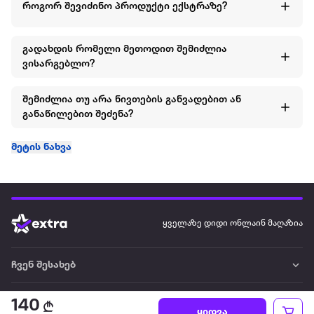
როგორ შევიძინო პროდუქტი ექსტრაზე?
შემადგენლობა: 68% პოლიესთერია, 27% ვისკოზა, 5% EA
სეზონი: შემოდგომა-ზამთარი
გადახდის რომელი მეთოდით შემიძლია
ვისარგებლო?
სქესი: გოგო
შემიძლია თუ არა ნივთების განვადებით ან
ბრენდი: US POLO ASSN
განაწილებით შეძენა?
მეტის ნახვა
ყველაზე დიდი ონლაინ მაღაზია
ჩვენ შესახებ
წესები და პირობები
140
ყიდვა