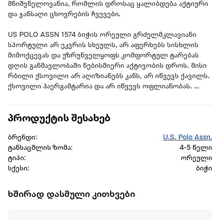
მნიშვნელოვანია, რომლის დროსაც ყალიბდება აქტიური
და ჯანსაღი ცხოვრების ჩვევები.
US POLO ASSN 1574 ბიჭის ორეული გრძელმკლავიანი
სპორტული არ ეკვრის სხეულს, არ აფერხებს სისხლის
მიმოქცევას და უზრუნველყოფს კომფორტულ ტარებას
დღის განმავლობაში ნებისმიერი აქტივობის დროს. მისი
რბილი ქსოვილი არ აღიზიანებს კანს, არ იწვევს ქავილს.
ქსოვილი ჰაერგამტარია და არ იწვევს ოფლიანობას.
US POLO ASSN ეს ორიგინალური და ლიცენზირებული
პროდუქტის შესახებ
პროდუქტი ახალისებს ბავშვებს თავისი მხიარული
ფერებით და ბრენდული წარწერებით. აქვს გამძლე
ბრენდი:
U.S. Polo Assn.
სტრუქტურა, ბიჭების აქტიური ცხოვრების ფონზე
ტანსაცმლის ზომა:
4-5 წელი
ხანგრძლივი გამოყენების დროს არ ზიანდება.
ტიპი:
ორეული
სქესი:
ბიჭი
ბრენდი: US POLO ASSN
შემადგენლობა: 65 % ბამბა, 35% პოლიესთერი
ხშირად დასმული კითხვები