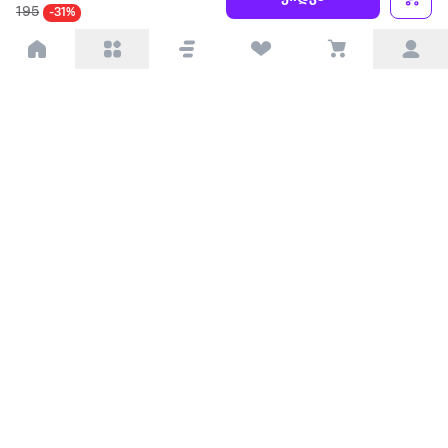
195
-31%
პარტნიორებისთვის
ტრენდული
პოპულარული
დაგვიკავშირდით
Available on the
Get it on
Appstore
Google Play
© 2026 Extra.ge ყველა უფლება დაცულია