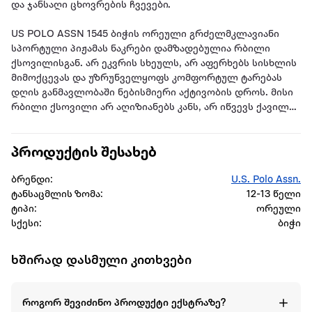
და ჯანსაღი ცხოვრების ჩვევები.
US POLO ASSN 1545 ბიჭის ორეული გრძელმკლავიანი
სპორტული პიჟამას ნაკრები დამზადებულია რბილი
ქსოვილისგან. არ ეკვრის სხეულს, არ აფერხებს სისხლის
მიმოქცევას და უზრუნველყოფს კომფორტულ ტარებას
დღის განმავლობაში ნებისმიერი აქტივობის დროს. მისი
რბილი ქსოვილი არ აღიზიანებს კანს, არ იწვევს ქავილს.
ქსოვილი ჰაერგამტარია და არ იწვევს ოფლიანობას.
პროდუქტის შესახებ
US POLO ASSN ეს ორიგინალური და ლიცენზირებული
პროდუქტი ახალისებს ბავშვებს თავისი მხიარული
ბრენდი:
U.S. Polo Assn.
ფერებით და ბრენდული წარწერებით. აქვს გამძლე
ტანსაცმლის ზომა:
12-13 წელი
სტრუქტურა, ბიჭების აქტიური ცხოვრების ფონზე
ტიპი:
ორეული
ხანგრძლივი გამოყენების დროს არ ზიანდება.
სქესი:
ბიჭი
ბრენდი: US POLO ASSN
ხშირად დასმული კითხვები
შემადგენლობა: 65 % ბამბა, 35% პოლიესთერი
როგორ შევიძინო პროდუქტი ექსტრაზე?