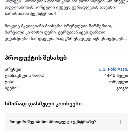
აძლევს. სირბილის დროს კანი არ ღიზიანდება, არ იწვევს
ოფლიანობას. ორეული იქცევს ყურადღებას თავისი
ხარისხიანი ტექსტურით!
მოკლე მკლავიანი მაისური ბრენდული წარწერით,
შარვალი კი მონო ფერი, ტერფთან აქვს ფართო
ელასტიური სარტყელი, რაც უზრუნველყოფს ესთეტიკურ
იერს. კანი არ ღიზიანდება, არ იწვევს ოფლიანობას.
ორეული იქცევს ყურადღებას თავისი ხარისხიანი
პროდუქტის შესახებ
ტექსტურით!
ბრენდი:
U.S. Polo Assn.
US POLO ASSN ეს ორიგინალური და ლიცენზირებული
ტანსაცმლის ზომა:
14-15 წელი
პროდუქტი ახალისებს ბავშვებს თავისი მხიარული
ტიპი:
ორეული
ფერებით და ბრენდული წარწერით.
სქესი:
გოგო
მაისური: 100% ბამბა, შარვალი: 100% ბამბა
ხშირად დასმული კითხვები
სეზონი: გაზაფხული-ზაფხული
სქესი: გოგო
როგორ შევიძინო პროდუქტი ექსტრაზე?
ბრენდი: US POLO ASSN