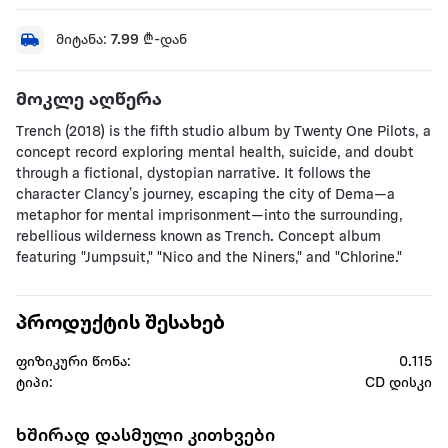
მიტანა:
7.99
₾-დან
მოკლე აღწერა
Trench (2018) is the fifth studio album by Twenty One Pilots, a
concept record exploring mental health, suicide, and doubt
through a fictional, dystopian narrative. It follows the
character Clancy’s journey, escaping the city of Dema—a
metaphor for mental imprisonment—into the surrounding,
rebellious wilderness known as Trench. Concept album
featuring "Jumpsuit," "Nico and the Niners," and "Chlorine."
პროდუქტის შესახებ
ფიზიკური წონა:
0.115
ტიპი:
CD დისკი
ხშირად დასმული კითხვები