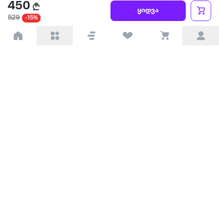
450
წესები და პირობები
ყიდვა
529
-15%
პარტნიორებისთვის
ტრენდული
პოპულარული
დაგვიკავშირდით
Available on the
Get it on
Appstore
Google Play
© 2026 Extra.ge ყველა უფლება დაცულია