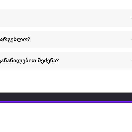
სარგებლო?
განაწილებით შეძენა?
წესები და პირობები
პარტნიორებისთვის
ტრენ
ხშირად დასმული
როგორ გავყიდოთ
გარე 